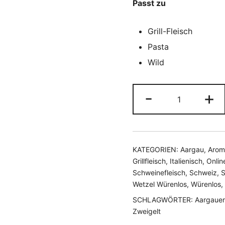
Passt zu
Grill-Fleisch
Pasta
Wild
Zweigelt
-
+
Wetzel
Würenlos
Menge
KATEGORIEN:
Aargau
,
Arom
Grillfleisch
,
Italienisch
,
Onlin
Schweinefleisch
,
Schweiz
,
S
Wetzel Würenlos
,
Würenlos
,
SCHLAGWÖRTER:
Aargauer
Zweigelt