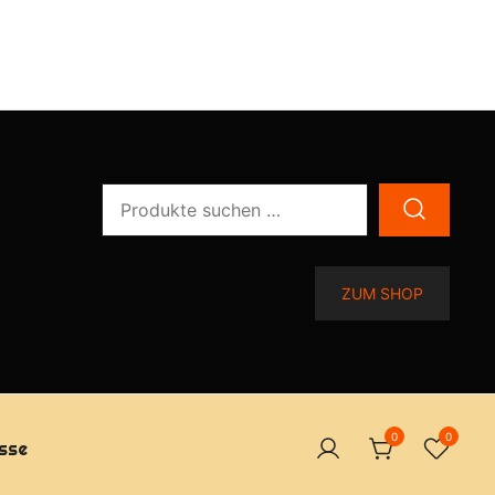
Suchen
nach:
ZUM SHOP
0
0
sse