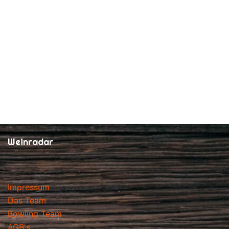
Weinradar
Impressum
Das Team
Bowling Team
AGB's