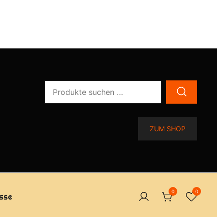
Suchen
nach:
ZUM SHOP
0
0
sse