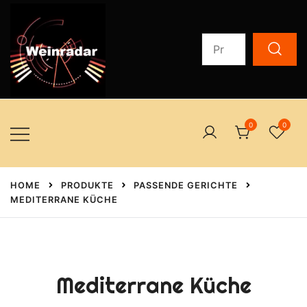
Zum
Inhalt
Suchen
springen
nach:
Auserlesene Weine zum Schenken oder selber Trinken
weinradar.ch
0
0
HOME
PRODUKTE
PASSENDE GERICHTE
MEDITERRANE KÜCHE
Mediterrane Küche