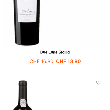
Due Lune Sicilia
Ursprünglicher
Aktueller
CHF
16.80
CHF
13.80
Preis
Preis
war:
ist:
CHF16.80
CHF13.80.