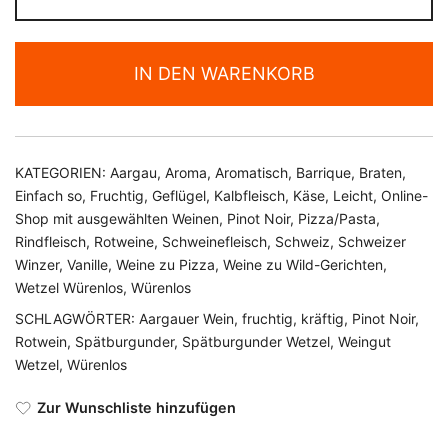
Reserve
Wetzel
Würenlos
IN DEN WARENKORB
Menge
KATEGORIEN:
Aargau
,
Aroma
,
Aromatisch
,
Barrique
,
Braten
,
Einfach so
,
Fruchtig
,
Geflügel
,
Kalbfleisch
,
Käse
,
Leicht
,
Online-
Shop mit ausgewählten Weinen
,
Pinot Noir
,
Pizza/Pasta
,
Rindfleisch
,
Rotweine
,
Schweinefleisch
,
Schweiz
,
Schweizer
Winzer
,
Vanille
,
Weine zu Pizza
,
Weine zu Wild-Gerichten
,
Wetzel Würenlos
,
Würenlos
SCHLAGWÖRTER:
Aargauer Wein
,
fruchtig
,
kräftig
,
Pinot Noir
,
Rotwein
,
Spätburgunder
,
Spätburgunder Wetzel
,
Weingut
Wetzel
,
Würenlos
Zur Wunschliste hinzufügen