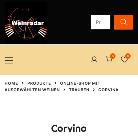
Zum
Inhalt
Suchen
springen
nach:
Auserlesene Weine zum Schenken oder selber Trinken
weinradar.ch
0
0
HOME
PRODUKTE
ONLINE-SHOP MIT
AUSGEWÄHLTEN WEINEN
TRAUBEN
CORVINA
Corvina