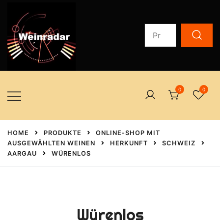
Zum
Inhalt
Suchen
springen
nach:
Auserlesene Weine zum Schenken oder selber Trinken
weinradar.ch
0
0
HOME
PRODUKTE
ONLINE-SHOP MIT
AUSGEWÄHLTEN WEINEN
HERKUNFT
SCHWEIZ
AARGAU
WÜRENLOS
Würenlos